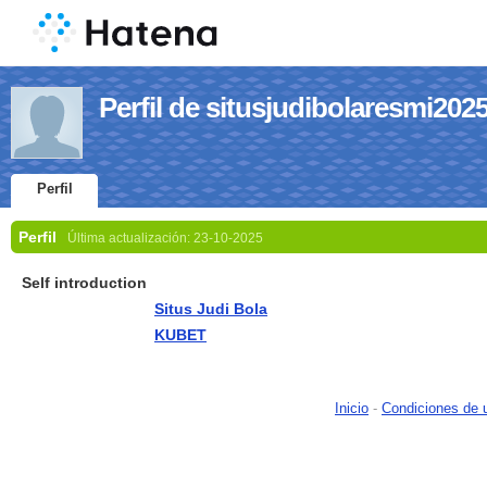
Perfil de situsjudibolaresmi202
Perfil
Perfil
Última actualización:
23-10-2025
Self introduction
Situs Judi Bola
KUBET
Inicio
-
Condiciones de 