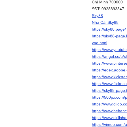
Chí Minh 700000
SĐT: 0928893847
Sky88
Nhà Cái Sky88
https://sky88.page/
https://sky88-page
vao.html
https://www.yout
https://angel.co/u/
https://www.pinter
https://edex.ado
https://www.kicksta
https://www.flickr.
https://sky88-page.
https://500px.com/
https://www.diigo.c
https://www.behanc
https://www.skill
https://vimeo.com