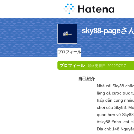
sky88-pag
プロフィール
プロフィール
最終更新日:
2022/07/17
自己紹介
Nhà cái Sky88 chắc
làng cá cược trực t
hấp dẫn cùng nhiều
chơi của Sky88. Mời
quan hơn về Sky88
#sky88 #nha_cai_s
Địa chỉ: 148 Nguy