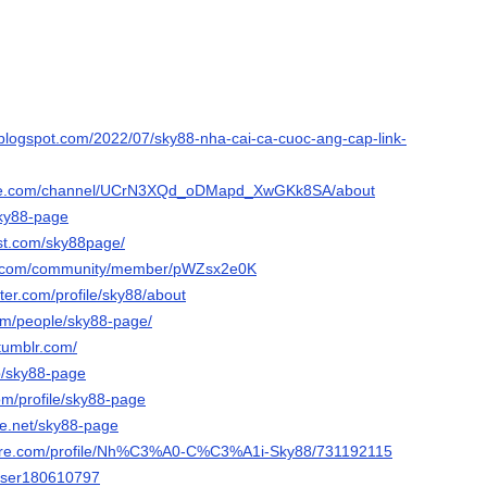
.blogspot.com/2022/07/sky88-nha-cai-ca-cuoc-ang-cap-link-
ube.com/channel/UCrN3XQd_oDMapd_XwGKk8SA/about
sky88-page
est.com/sky88page/
be.com/community/member/pWZsx2e0K
rter.com/profile/sky88/about
com/people/sky88-page/
tumblr.com/
p/sky88-page
om/profile/sky88-page
e.net/sky88-page
share.com/profile/Nh%C3%A0-C%C3%A1i-Sky88/731192115
/user180610797