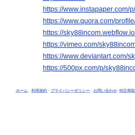
https://www.instapaper.com/
https://www.quora.com/profil
https://sky88incom.webflow.io
https://vimeo.com/sky88inco
https://www.deviantart.com/
https://500px.com/p/sky88in
ホーム
-
利用規約
-
プライバシーポリシー
-
お問い合わせ
-
特定商取