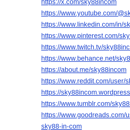
https://x.com/sky88incom
https://www.youtube.com/@s
https://www.linkedin.com/in/
https://www.pinterest.com/sk
https://www.twitch.tv/sky88in
https://www.behance.net/sky
https://about.me/sky88incom
https://www.reddit.com/user/
https://sky88incom.wordpres
https://www.tumblr.com/sky8
https://www.goodreads.com/
sky88-in-com