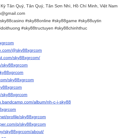
n Kỳ Tân Quý, Tân Quý, Tân Sơn Nhì, Hồ Chí Minh, Việt Nam
om@gmail.com
#sky88casino #sky88online #sky88game #sky88uytin
doithuong #sky88tructuyen #sky88chinhthuc
8xgrcom
be.com/@sky88xgrcom
est.com/sky88xgrcom/
om/sky88xgrcom
/sky88xgrcom
.com/sky88xgrcom
sky88xgrcom
p/sky88xgrcom
om.bandcamp.com/album/nh-c-i-sky88
y88xgrcom
.net/profile/sky88xgrcom
aper.com/p/sky88xgrcom
/by/sky88xgrcom/about/