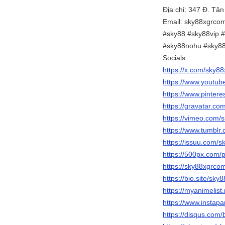
Địa chỉ: 347 Đ. Tâ
Email: sky88xgrc
#sky88 #sky88vip 
#sky88nohu #sky88
Socials:
https://x.com/sky8
https://www.youtu
https://www.pinter
https://gravatar.c
https://vimeo.com
https://www.tumblr
https://issuu.com/
https://500px.com/
https://sky88xgrc
https://bio.site/sk
https://myanimelist
https://www.instap
https://disqus.com