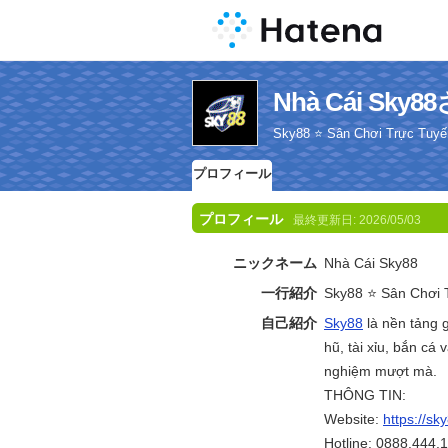
Nhà Cái S
Sky88 ⭐️ Sân Chơi Trực Tuyế
プロフィール
プロフィール
最終更新日:
2026/05/03
ニックネーム
Nhà Cái Sky88
一行紹介
Sky88 ⭐️ Sân Chơi
自己紹介
Sky88
là nền tảng g
hũ, tài xỉu, bắn cá
nghiệm mượt mà.
THÔNG TIN:
Website:
https://sk
Hotline: 0888.444.