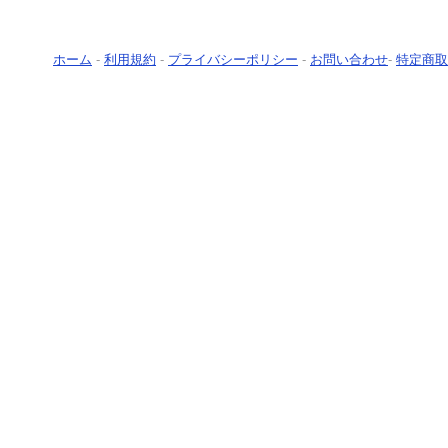
ホーム
-
利用規約
-
プライバシーポリシー
-
お問い合わせ
-
特定商取