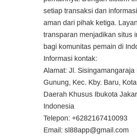
setiap transaksi dan informasi
aman dari pihak ketiga. Laya
transparan menjadikan situs i
bagi komunitas pemain di Ind
Informasi kontak:
Alamat: Jl. Sisingamangaraja
Gunung, Kec. Kby. Baru, Kota
Daerah Khusus Ibukota Jakar
Indonesia
Telepon: +6282167410093
Email: sl88app@gmail.com