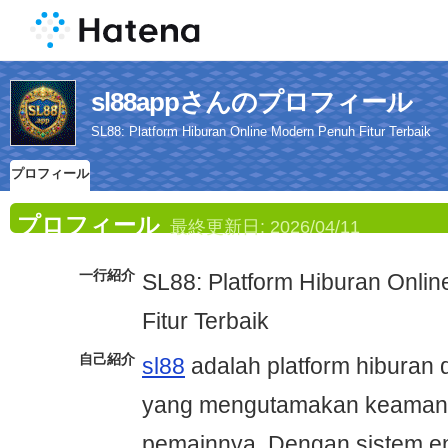
sl88appさんのプロフィール
SL88: Platform Hiburan Online Modern Penuh Fitur Terbaik
プロフィール
プロフィール
最終更新日:
2026/04/11
一行紹介
SL88: Platform Hiburan Onli
Fitur Terbaik
自己紹介
sl88
adalah platform hiburan 
yang mengutamakan keamana
pemainnya. Dengan sistem enk