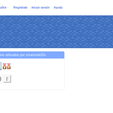
añol
Regístrate
Iniciar sesión
Ayuda
ios utilizados por smartstart20s