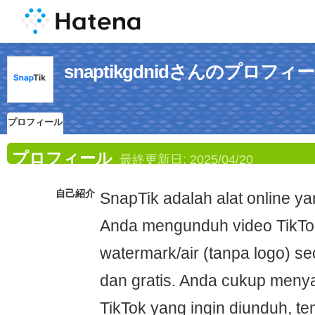
snaptikgdnidさんのプロフィ
プロフィール
プロフィール
最終更新日:
2025/04/20
自己紹介
SnapTik adalah alat online 
Anda mengunduh video TikTo
watermark/air (tanpa logo) s
dan gratis. Anda cukup menya
TikTok yang ingin diunduh, t