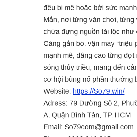
đều bị mê hoặc bởi sức mạnh
Mắn, nơi từng ván chơi, từng
chứa đựng nguồn tài lộc như
Càng gắn bó, vận may “triệu p
mạnh mẽ, dâng cao từng đợt
sóng thủy triều, mang đến cả
cơ hội bùng nổ phần thưởng b
Website:
https://So79.win/
Adress: 79 Đường Số 2, Phư
A, Quận Bình Tân, TP. HCM
Email: So79com@gmail.com