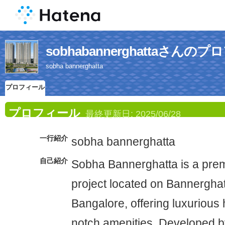
sobhabannerghattaさんの
sobha bannerghatta
プロフィール
プロフィール
最終更新日:
2025/06/28
一行紹介
sobha bannerghatta
自己紹介
Sobha Bannerghatta is a prem
project located on Bannergha
Bangalore, offering luxurious
notch amenities. Developed by