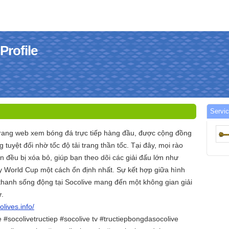
Profile
Servic
trang web xem bóng đá trực tiếp hàng đầu, được cộng đồng
g tuyệt đối nhờ tốc độ tải trang thần tốc. Tại đây, mọi rào
 đều bị xóa bỏ, giúp bạn theo dõi các giải đấu lớn như
 World Cup một cách ổn định nhất. Sự kết hợp giữa hình
thanh sống động tại Socolive mang đến một không gian giải
ừ.
olives.info/
 #socolivetructiep #socolive tv #tructiepbongdasocolive