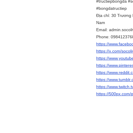
#tructiepbongda #s
#bongdatructiep
Địa chỉ: 30 Trương
Nam
Email: admin.soco
Phone: 098412376
https://www.facebo
https://x.com/socoli
https://www.youtub
https://www.pintere
https://www.reddit.
https://www.tumblr.
https://www.twitch.t
https://500px.com/