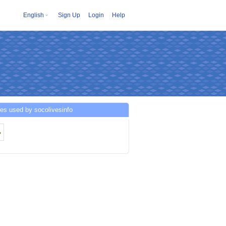
English
Sign Up
Login
Help
es used by socolivesinfo