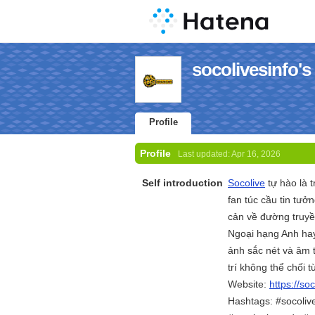
socolivesinfo's 
Profile
Profile
Last updated:
Apr 16, 2026
Self introduction
Socolive
tự hào là 
fan túc cầu tin tưởn
cản về đường truyền
Ngoại hạng Anh hay
ảnh sắc nét và âm 
trí không thể chối t
Website:
https://soc
Hashtags: #socolive