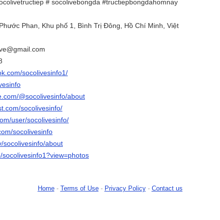
ocolivetructiep # socolivebongda #tructiepbongdahomnay
 Phước Phan, Khu phố 1, Bình Trị Đông, Hồ Chí Minh, Việt
live@gmail.com
8
ok.com/socolivesinfo1/
vesinfo
e.com/@socolivesinfo/about
st.com/socolivesinfo/
com/user/socolivesinfo/
com/socolivesinfo
v/socolivesinfo/about
p/socolivesinfo1?view=photos
Home
-
Terms of Use
-
Privacy Policy
-
Contact us