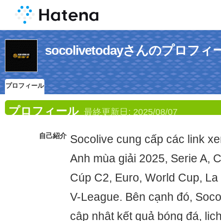
socolivetodayさんのプロフィ
プロフィール
プロフィール
最終更新日:
2025/08/07
自己紹介
Socolive cung cấp các link xe
Anh mùa giải 2025, Serie A,
Cúp C2, Euro, World Cup, La 
V-League. Bên cạnh đó, Socol
cập nhật kết quả bóng đá, lịc