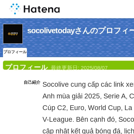
socolivetodayさんのプロフィ
プロフィール
プロフィール
最終更新日:
2025/08/07
自己紹介
Socolive cung cấp các link xe
Anh mùa giải 2025, Serie A,
Cúp C2, Euro, World Cup, La 
V-League. Bên cạnh đó, Socol
cập nhật kết quả bóng đá, lịc