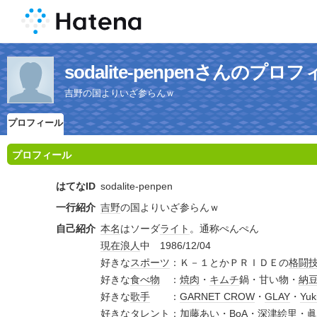
sodalite-penpenさんのプロ
吉野の国よりいざ参らんｗ
プロフィール
プロフィール
はてなID
sodalite-penpen
一行紹介
吉野
の国よりいざ参らんｗ
自己紹介
本名
はソーダ
ライト
。通称ぺんぺん
現在
浪人
中 1986/12/04
好きな
スポーツ
：Ｋ－１とかＰＲＩＤＥの
格闘
好きな
食べ物
：
焼肉
・
キムチ
鍋・甘い物・
納
好きな
歌手
：
GARNET CROW
・
GLAY
・
Yuk
好きな
タレント
：
加藤あい
・
BoA
・
深津絵里
・
眞