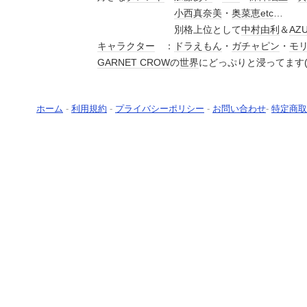
小西真奈美
・
奥菜恵
etc
…
別格上位として
中村由利
＆
AZ
キャラクター
：
ドラえもん
・
ガチャピン
・
モ
GARNET CROW
の
世界
にどっぷりと浸ってます
ホーム
-
利用規約
-
プライバシーポリシー
-
お問い合わせ
-
特定商取