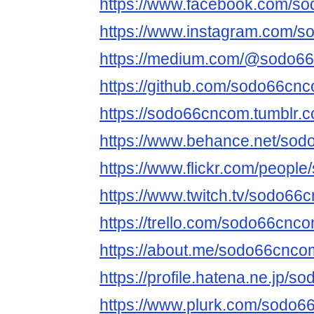
https://www.facebook.com/s
https://www.instagram.com/
https://medium.com/@sodo6
https://github.com/sodo66cn
https://sodo66cncom.tumblr.
https://www.behance.net/so
https://www.flickr.com/peop
https://www.twitch.tv/sodo66
https://trello.com/sodo66cnc
https://about.me/sodo66cnco
https://profile.hatena.ne.jp/
https://www.plurk.com/sodo