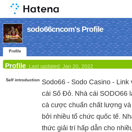
sodo66cncom's Profile
Profile
Profile
Last updated:
Jan 20, 2022
Self introduction
Sodo66 - Sodo Casino - Link
cái Số Đỏ. Nhà cái SODO66 là đ
cá cược chuẩn chất lượng v
bởi nhiều tổ chức quốc tế. Nh
thức giải trí hấp dẫn cho nhi