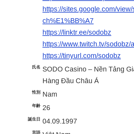
https://sites.google.com/view
ch%E1%BB%A7
https://linktr.ee/sodobz
https://www.twitch.tv/sodobz/
https://tinyurl.com/sodobz
氏名
SODO Casino – Nền Tảng Giả
Hàng Đầu Châu Á
性別
Nam
年齢
26
誕生日
04.09.1997
言語