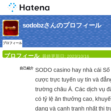
sodobzさんのプロフィール
プロフィール
プロフィール
最終更新日:
2023/10/16
自己紹介
SODO casino hay nhà cái Số 
cược trực tuyến uy tín và đẳn
trường châu Á. Các dịch vụ đ
có tỷ lệ ăn thưởng cao, khuy
dạng và cạnh tranh nhất thị t