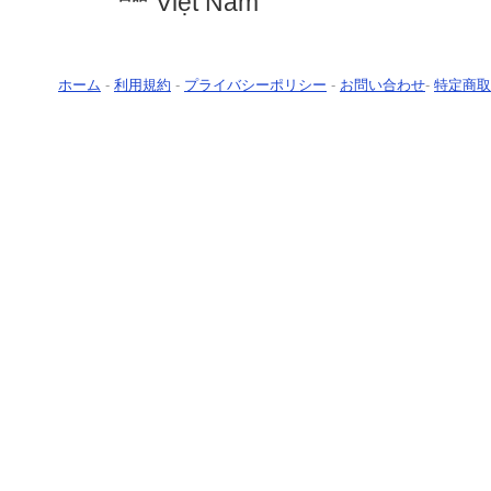
Việt Nam
ホーム
-
利用規約
-
プライバシーポリシー
-
お問い合わせ
-
特定商取