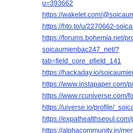
u=393662
https://wakelet.com/@soica
https://hto.to/u/2270662-soi
https://forums.bohemia.net/pr
soicaumienbac247_net/?
tab=field_core_pfield_141
https://hackaday.io/soicaumi
https://www.instapaper.com/
https://www.rcuniverse.com/
https://uiverse.io/profile/_so
https://expathealthseoul.com
https://alphacommunity.in/m