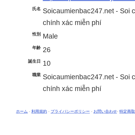
氏名
Soicaumienbac247.net - Soi 
chính xác miễn phí
性別
Male
年齢
26
誕生日
10
職業
Soicaumienbac247.net - Soi 
chính xác miễn phí
ホーム
-
利用規約
-
プライバシーポリシー
-
お問い合わせ
-
特定商取