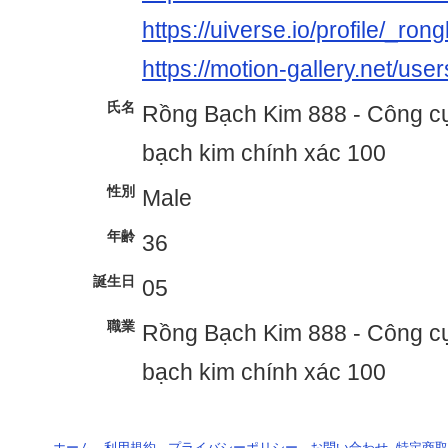
https://uiverse.io/profile/_r
https://motion-gallery.net/us
氏名
Rồng Bạch Kim 888 - Công cụ
bạch kim chính xác 100
性別
Male
年齢
36
誕生日
05
職業
Rồng Bạch Kim 888 - Công cụ
bạch kim chính xác 100
ホーム
-
利用規約
-
プライバシーポリシー
-
お問い合わせ
-
特定商取