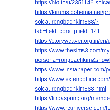
https://hto.to/u/2351146-soi
https://forums.bohemia.net/pr
soicaurongbachkim888/?
tab=field_core_pfield_141
https://storyweaver.org.in/en
https://www.thesims3.com/my
persona=rongbachkim&showB
https://www.instapaper.com/
https://www.extendoffice.com/
soicaurongbachkim888.html
https://findaspring.org/memb
https://www.rcuniverse.com/