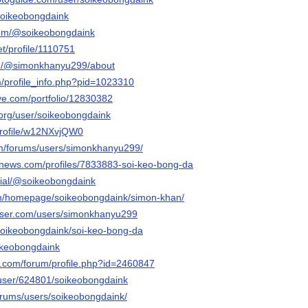
soikeobongdaink
com/@soikeobongdaink
net/profile/1110751
m/@simonkhanyu299/about
m/profile_info.php?pid=1023310
tive.com/portfolio/12830382
o.org/user/soikeobongdaink
/profile/w12NXvjQW0
om/forums/users/simonkhanyu299/
mnews.com/profiles/7833883-soi-keo-bong-da
ocial/@soikeobongdaink
com/homepage/soikeobongdaink/simon-khan/
aser.com/users/simonkhanyu299
soikeobongdaink/soi-keo-bong-da
oikeobongdaink
e.com/forum/profile.php?id=2460847
s/user/624801/soikeobongdaink
forums/users/soikeobongdaink/