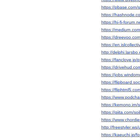
https://pbase.com/
https://hashnode.
https://hi-fi-forum.
https://medium.co
https://dreevoo.co
https://en.islcollec
http://delphi.larsb
https://fanclove.jp
https://drivehud.c
https://jobs.windo
https://flipboard.s
https://fliphtml5.
https://www.podch
https://kemono.im/
https://qiita.com/s
https://www.chordi
http://freestyler.w
https://kaeuchi.jp/