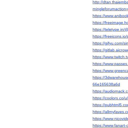
http://dtan.thaiem
mingleforumaction=
https://www.aniboo
https://freeimage.
https://teletype.in
https://freeicons.io
https://gifyu.com/
https://gitlab.aic
https://www.twitch.
https://www.passe
https://www.greenc
https://3dwarehou
66e165638a6d
https://audiomack.
https://coolors.co/
https://pubhtml5.c
https://allmyfaves
https://www.nicovi
https://www.fanart-