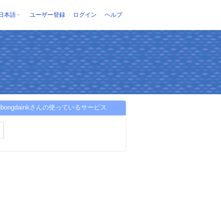
日本語
ユーザー登録
ログイン
ヘルプ
keobongdainkさんの使っているサービス