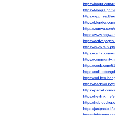
https://imgur.com/
https://telegra.
https://app.readthe
https://blender.co
https://zumvu.com/
https://www.hogwar
https://activepages
https://www.telix.p
https://civitai.com
https://community.
https://coub.com/
https://soikeobongd
https://soi-keo-bon
https://hackmd.i
https://padlet.com
https://heylink.me/
https://hub.docker
https://justpaste.it
https://inkbunny.ne