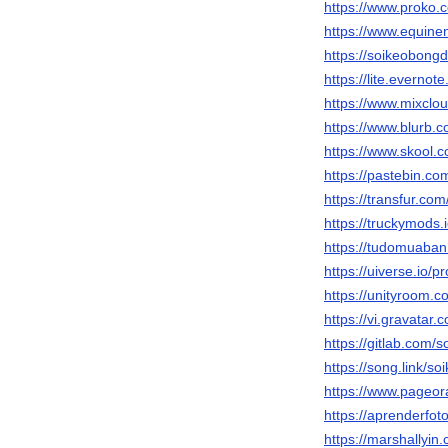
https://www.proko.
https://www.equin
https://soikeobongd
https://lite.evern
https://www.mixclo
https://www.blurb.
https://www.skool
https://pastebin.c
https://transfur.co
https://truckymods.
https://tudomuaban
https://uiverse.io/p
https://unityroom.
https://vi.gravatar
https://gitlab.com/
https://song.link/s
https://www.pageo
https://aprenderfot
https://marshallyi