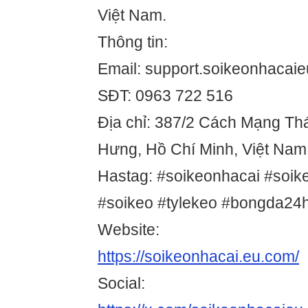
Việt Nam.
Thông tin:
Email: support.soikeonhaca
SĐT: 0963 722 516
Địa chỉ: 387/2 Cách Mạng T
Hưng, Hồ Chí Minh, Việt Nam
Hastag: #soikeonhacai #soi
#soikeo #tylekeo #bongda24
Website:
https://soikeonhacai.eu.com/
Social: