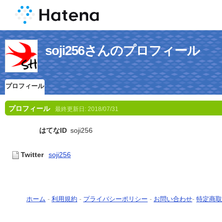
soji256さんのプロフィール
プロフィール
プロフィール
最終更新日:
2018/07/31
はてなID
soji256
Twitter
soji256
ホーム
-
利用規約
-
プライバシーポリシー
-
お問い合わせ
-
特定商取