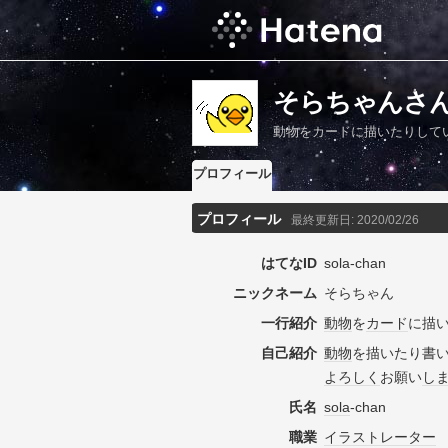
そらちゃんさ
動物をカードに描いたりして
プロフィール
プロフィール
最終更新日:
2020/02/26
はてなID
sola-chan
ニックネーム
そらちゃん
一行紹介
動物
を
カード
に描
自己紹介
動物
を描いたり書
よろしく
お願い
し
氏名
sola
-chan
職業
イラストレーター