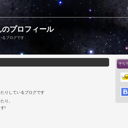
んのプロフィール
いるブログです
そら
いたりしている
ブログ
です
いたり。
ま
す!