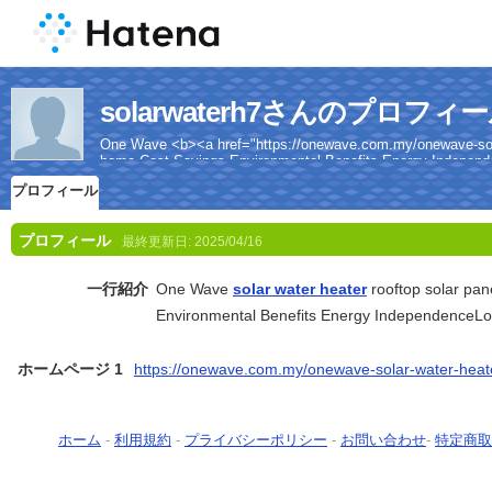
solarwaterh7さんのプロフィ
One Wave <b><a href="https://onewave.com.my/onewave-solar-
home Cost Savings Environmental Benefits Energy Indepen
プロフィール
プロフィール
最終更新日:
2025/04/16
一行紹介
One Wave
solar water heater
rooftop solar pan
Environmental Benefits Energy IndependenceL
ホームページ 1
https://onewave.com.my/onewave-solar-water-heat
ホーム
-
利用規約
-
プライバシーポリシー
-
お問い合わせ
-
特定商取