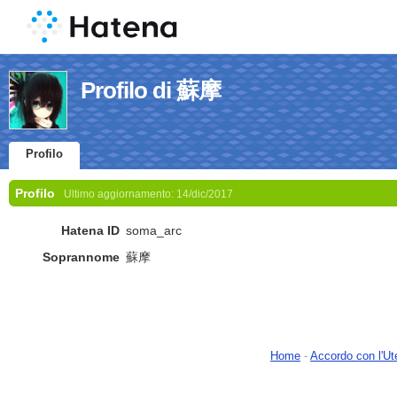
Profilo di 蘇摩
Profilo
Profilo
Ultimo aggiornamento:
14/dic/2017
Hatena ID
soma_arc
Soprannome
蘇摩
Home
-
Accordo con l'Ut