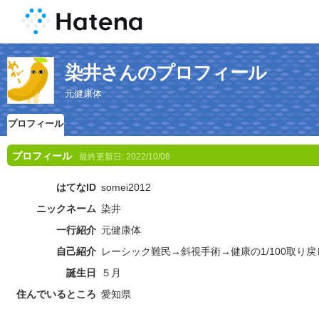
染井さんのプロフィール
元健康体
プロフィール
プロフィール
最終更新日:
2022/10/08
はてなID
somei2012
ニックネーム
染井
一行紹介
元健康体
自己紹介
レーシック難民→斜視手術→健康の1/100取り
誕生日
５月
住んでいるところ
愛知県