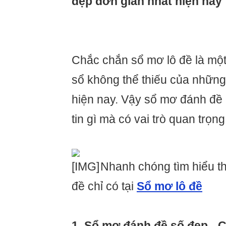
đẹp đơn giản nhất hiện nay
Chắc chắn sổ mơ lô đề là mộ
sổ không thể thiếu của những
hiện nay. Vậy sổ mơ đánh đề
tin gì mà có vai trò quan trọn
Nhanh chóng tìm hiểu th
đề chỉ có tại
Sổ mơ lô đề
1. Sổ mơ đánh đề số đẹp - 