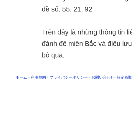
đề số: 55, 21, 92
Trên đây là những thông tin 
đánh đề miền Bắc và điều lư
bỏ qua.
ホーム
-
利用規約
-
プライバシーポリシー
-
お問い合わせ
-
特定商取