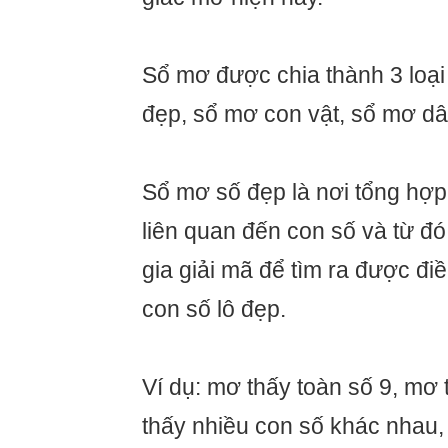
Sổ mơ được chia thành 3 loại
đẹp, sổ mơ con vật, sổ mơ dâ
Sổ mơ số đẹp là nơi tổng hợ
liên quan đến con số và từ đ
gia giải mã để tìm ra được đ
con số lô đẹp.
Ví dụ: mơ thấy toàn số 9, mơ
thấy nhiều con số khác nhau,