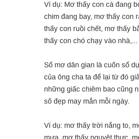
Ví dụ: Mơ thấy con cá đang b
chim đang bay, mơ thấy con r
thấy con ruồi chết, mơ thấy 
thấy con chó chạy vào nhà,...
Sổ mơ dân gian là cuốn sổ d
của ông cha ta để lại từ đó gi
những giấc chiêm bao cũng n
số đẹp may mắn mỗi ngày.
Ví dụ: mơ thấy trời nắng to, m
mưa, mơ thấy nguyệt thực, mơ 