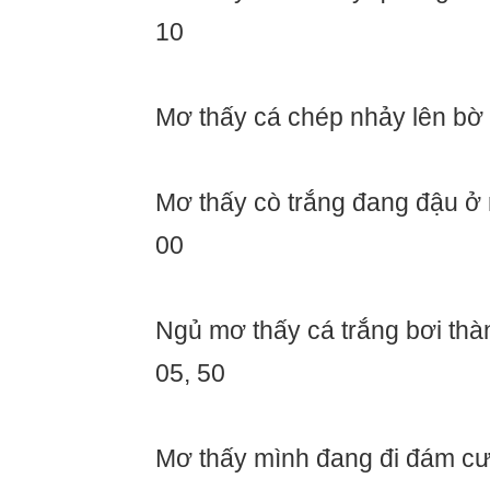
10
Mơ thấy cá chép nhảy lên bờ
Mơ thấy cò trắng đang đậu ở r
00
Ngủ mơ thấy cá trắng bơi th
05, 50
Mơ thấy mình đang đi đám cư