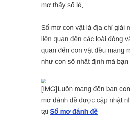
mơ thấy số lẻ,...
Sổ mơ con vật là địa chỉ giả
liên quan đến các loài động vậ
quan đến con vật đều mang m
như con số nhất định mà bạn
Luôn mang đến bạn con
mơ đánh đề được cập nhật n
tại
Sổ mơ đánh đề