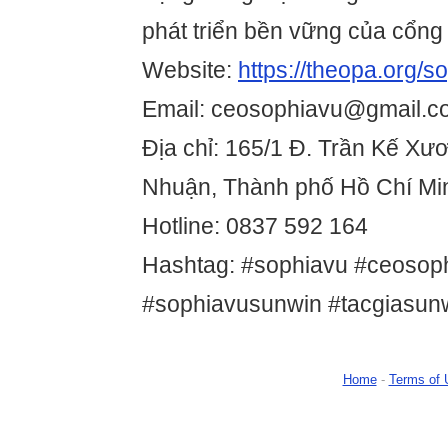
phát triển bền vững của cổn
Website:
https://theopa.org/s
Email: ceosophiavu@gmail.c
Địa chỉ: 165/1 Đ. Trần Kế Xư
Nhuận, Thành phố Hồ Chí Mi
Hotline: 0837 592 164
Hashtag: #sophiavu #ceosop
#sophiavusunwin #tacgiasun
Home
-
Terms of 