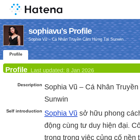
sophiavu's Profile
Sophia Vũ – Cá Nhân Truyền Cảm Hứng Tại Sunwin
Profile
Profile
Last updated:
8 Jan 2026
Description
Sophia Vũ – Cá Nhân Truyền
Sunwin
Self introduction
Sophia Vũ
sở hữu phong cách
động cùng tư duy hiện đại. Cô
trọng trong việc củng cố nền 