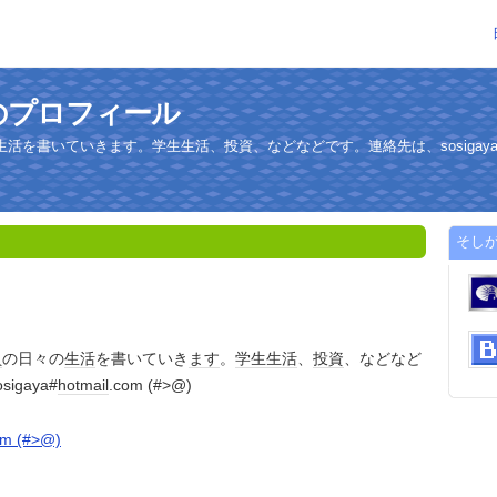
のプロフィール
書いていきます。学生生活、投資、などなどです。連絡先は、sosigaya#hotma
そし
員
の日々の
生活
を書いていき
ます
。
学生
生活
、
投資
、などなど
igaya#
hotmail
.com (#>@)
om (#>@)