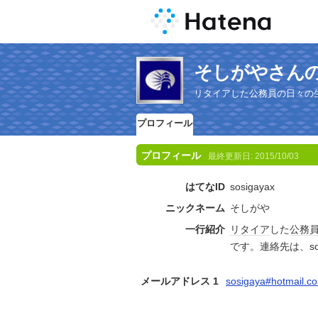
そしがやさん
リタイアした公務員の日々の生活を
プロフィール
プロフィール
最終更新日:
2015/10/03
はてなID
sosigayax
ニックネーム
そしがや
一行紹介
リタイア
した
公務
です。連絡先は、sos
メールアドレス 1
sosigaya#hotmail.c