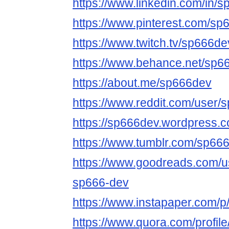
https://www.linkedin.com/in/
https://www.pinterest.com/sp
https://www.twitch.tv/sp666de
https://www.behance.net/sp6
https://about.me/sp666dev
https://www.reddit.com/user/
https://sp666dev.wordpress.
https://www.tumblr.com/sp66
https://www.goodreads.com/
sp666-dev
https://www.instapaper.com/
https://www.quora.com/profil