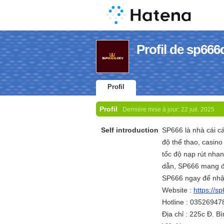
Profil de sp666
Profil
Profil
Dernière mise à jour:
22 juil. 2025
Self introduction
SP666 là nhà cái cá
độ thể thao, casino
tốc độ nạp rút nha
dẫn, SP666 mang đế
SP666 ngay để nhậ
Website :
https://s
Hotline : 03526947
Địa chỉ : 225c Đ. 