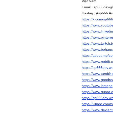
Việt Nam
Email : sp666dev@
Hastag : #sp666 #
https://x.com/sp66
https://www.youtu
https://www.linkedi
https://www.pinter
https://www.twitch.
https://www.behan
https://about.me/s
https://www.reddit
https://sp666dev.w
https://www.tumblr
https://www.goodr
https://www.instap
https://www.quora.
https://sp666dev.we
https://vimeo.com/
https://www.devian