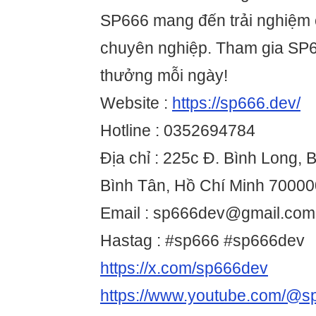
SP666 mang đến trải nghiệm 
chuyên nghiệp. Tham gia SP
thưởng mỗi ngày!
Website :
https://sp666.dev/
Hotline : 0352694784
Địa chỉ : 225c Đ. Bình Long,
Bình Tân, Hồ Chí Minh 70000
Email : sp666dev@gmail.com
Hastag : #sp666 #sp666dev
https://x.com/sp666dev
https://www.youtube.com/@s