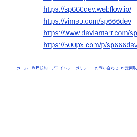
https://sp666dev.webflow.io/
https://vimeo.com/sp666dev
https://www.deviantart.com/
https://500px.com/p/sp666de
ホーム
-
利用規約
-
プライバシーポリシー
-
お問い合わせ
-
特定商取