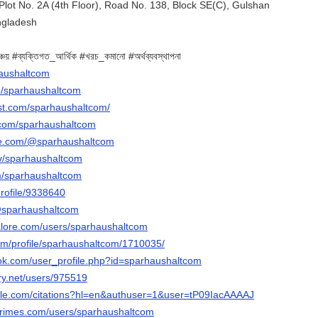
e, Plot No. 2A (4th Floor), Road No. 138, Block SE(C), Gulshan
ngladesh
 #ব্যক্তিগত_আর্থিক #খরচ_কমানো #অর্থব্যবস্থাপনা
haushaltcom
p/sparhaushaltcom
est.com/sparhaushaltcom/
.com/sparhaushaltcom
be.com/@sparhaushaltcom
tv/sparhaushaltcom
om/sparhaushaltcom
profile/9338640
n/@sparhaushaltcom
alore.com/users/sparhaushaltcom
com/profile/sparhaushaltcom/1710035/
ok.com/user_profile.php?id=sparhaushaltcom
ery.net/users/975519
ogle.com/citations?hl=en&authuser=1&user=tP09IacAAAAJ
primes.com/users/sparhaushaltcom