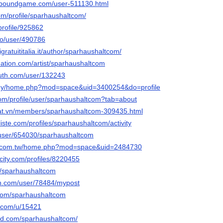
orboundgame.com/user-511130.html
.com/profile/sparhaushaltcom/
/profile/925862
io/user/490786
gratuititalia.it/author/sparhaushaltcom/
nation.com/artist/sparhaushaltcom
south.com/user/132243
m.my/home.php?mod=space&uid=3400254&do=profile
.com/profile/user/sparhaushaltcom?tab=about
dat.vn/members/sparhaushaltcom-309435.html
liste.com/profiles/sparhaushaltcom/activity
s/user/654030/sparhaushaltcom
ng.com.tw/home.php?mod=space&uid=2484730
ncity.com/profiles/8220455
t/u/sparhaushaltcom
an.com/user/78484/mypost
k.com/sparhaushaltcom
k.com/u/15421
ud.com/sparhaushaltcom/