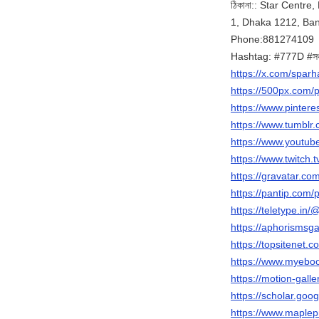
ঠিকানা:: Star Centr
1, Dhaka 1212, Ba
Phone:881274109
Hashtag: #777D #সঞ্চয়
https://x.com/spar
https://500px.com/
https://www.pinter
https://www.tumblr
https://www.youtu
https://www.twitch.
https://gravatar.c
https://pantip.com/
https://teletype.i
https://aphorismsg
https://topsitenet.
https://www.myebo
https://motion-gall
https://scholar.go
https://www.maple