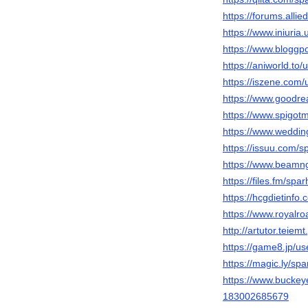
https://forums.al
https://www.iniur
https://www.bloggp
https://aniworld.to
https://iszene.com
https://www.goodr
https://www.spigo
https://www.weddi
https://issuu.com/
https://www.beamn
https://files.fm/spa
https://hcgdietinf
https://www.royalr
http://artutor.teiem
https://game8.jp/u
https://magic.ly/sp
https://www.bucke
183002685679