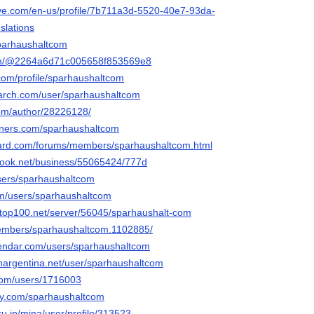
live.com/en-us/profile/7b711a3d-5520-40e7-93da-
slations
sparhaushaltcom
com/@2264a6d71c005658f853569e8
om/profile/sparhaushaltcom
earch.com/user/sparhaushaltcom
om/author/28226128/
orners.com/sparhaushaltcom
oard.com/forums/members/sparhaushaltcom.html
book.net/business/55065424/777d
users/sparhaushaltcom
.com/users/sparhaushaltcom
top100.net/server/56045/sparhaushalt-com
members/sparhaushaltcom.1102885/
lendar.com/users/sparhaushaltcom
onargentina.net/user/sparhaushaltcom
com/users/1716003
vy.com/sparhaushaltcom
u.jp/mina/user/profile/313523