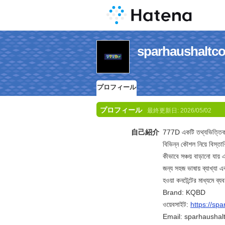
sparhaush
プロフィール
プロフィール
最終更新日:
2026/05/02
自己紹介
777D একটি তথ্যভিত্তিক প্ল্
বিভিন্ন কৌশল নিয়ে বিস্ত
কীভাবে সঞ্চয় বাড়ানো যায় এ
জন্য সহজ ভাষায় ব্যাখ্যা
হওয়া কনটেন্টের মাধ্যমে ব্
Brand: KQBD
ওয়েবসাইট:
https://sp
Email: sparhausha