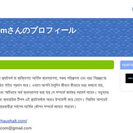
altcomさんのプロフィール
spa
যাটফর্ম যা ব্যক্তিগত আর্থিক ব্যবস্থাপনা, সঞ্চয় পরিকল্পনা এবং খরচ নিয়ন্ত্রণের
ারিত গাইড প্রদান করে। এখানে আপনি দৈনন্দিন জীবনে কীভাবে খরচ কমানো যায়,
বং স্মার্টভাবে অর্থ ব্যবস্থাপনা করা যায় সে সম্পর্কে কার্যকর পরামর্শ পাবেন। নতুনদের
 এবং ব্যবহারিক টিপস এই প্ল্যাটফর্মকে আরও উপযোগী করে তোলে। নিয়মিত আপডেট
যবহারকারীরা সর্বশেষ আর্থিক কৌশল সম্পর্কে জানতে পারবেন।
arhaushalt.com/
ltcom@gmail.com