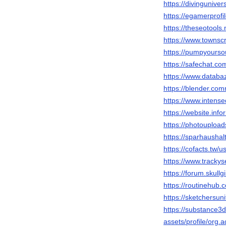
https://divinguniv
https://egamerprof
https://theseotools
https://www.townsc
https://pumpyours
https://safechat.c
https://www.databa
https://blender.co
https://www.intens
https://website.in
https://photouploa
https://sparhaushal
https://cofacts.tw/
https://www.trackys
https://forum.skul
https://routinehub
https://sketchersun
https://substance
assets/profile/o