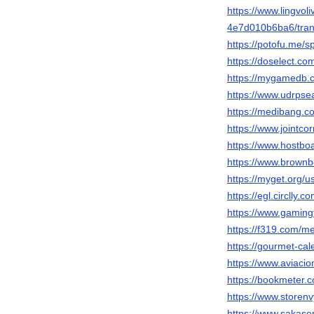
https://www.lingvo
4e7d010b6ba6/tran
https://potofu.me/
https://doselect.
https://mygamedb.c
https://www.udrps
https://medibang.c
https://www.jointc
https://www.hostb
https://www.brown
https://myget.org/
https://egl.circlly
https://www.gaming
https://f319.com/
https://gourmet-ca
https://www.aviaci
https://bookmeter.
https://www.storen
https://www.sakaser