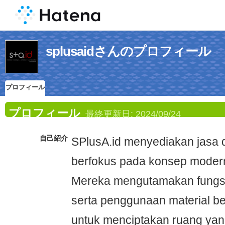
splusaidさんのプロフィール
プロフィール
プロフィール
最終更新日:
2024/09/24
自己紹介
SPlusA.id menyediakan jasa d
berfokus pada konsep modern
Mereka mengutamakan fungsion
serta penggunaan material ber
untuk menciptakan ruang ya