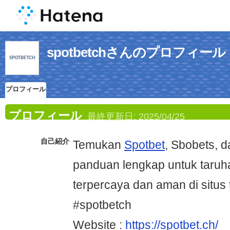
spotbetchさんのプロフィール
プロフィール
プロフィール
最終更新日:
2025/04/25
自己紹介
Temukan
Spotbet
, Sbobets, d
panduan lengkap untuk taruh
terpercaya dan aman di situs 
#spotbetch
Website :
https://spotbet.ch/