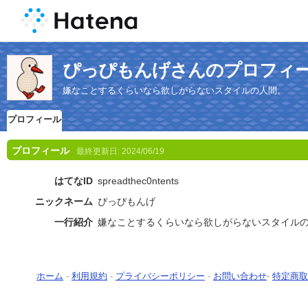
ぴっぴもんげさんのプロフィ
嫌なことするくらいなら欲しがらないスタイルの人間。
プロフィール
プロフィール
最終更新日:
2024/06/19
はてなID
spreadthec0ntents
ニックネーム
ぴっぴもんげ
一行紹介
嫌なことするくらいなら欲しがらないスタイル
ホーム
-
利用規約
-
プライバシーポリシー
-
お問い合わせ
-
特定商取