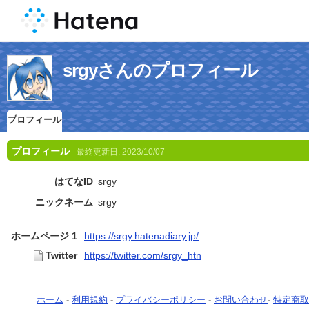
srgyさんのプロフィール
プロフィール
プロフィール
最終更新日:
2023/10/07
はてなID
srgy
ニックネーム
srgy
ホームページ 1
https://srgy.hatenadiary.jp/
Twitter
https://twitter.com/srgy_htn
ホーム
-
利用規約
-
プライバシーポリシー
-
お問い合わせ
-
特定商取