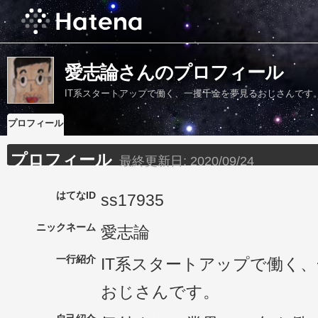
愛志論さんのプロフィール
IT系スタートアップで働く、一攫千金を夢見るおじさんです
プロフィール
プロフィール
最終更新日:
2020/09/24
はてなID
ss17935
ニックネーム
愛志論
一行紹介
IT系スタートアップで働く
おじさんです。