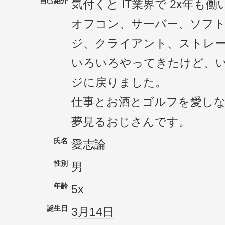
自己紹介
気付くと IT業界で 2x年も
オフコン、サーバー、ソフ
ジ、クライアント、ストレ
いろいろやってきたけど、
ジに戻りました。
仕事とお酒とゴルフを愛し
夢見るおじさんです。
氏名
愛志論
性別
男
年齢
5x
誕生日
3月14日