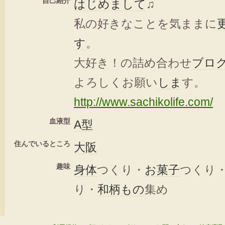
自己紹介
はじめまして
♫
私の好きなことを気ままに
す
。
大好き！の詰め合わせ
ブロ
よろしくお願い
しま
す。
http://www.sachikolife.com/
血液型
A型
住んでいるところ
大阪
趣味
身体
つくり・
お菓子
つくり
り・
和柄
もの
集め