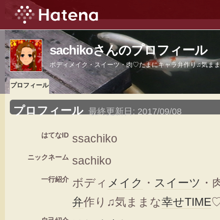
sachikoさんのプロフィール
ボディメイク・スイーツ・肉♡たまにキャラ弁作り♫気ままな
プロフィール
プロフィール
最終更新日:
2017/09/08
はてなID
ssachiko
ニックネーム
sachiko
一行紹介
ボディ
メイク
・
スイーツ
・
弁
作り♫気ままな
幸せ
TIME