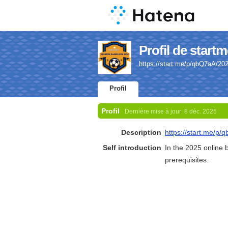
Profil de start
https://start.me/p/qbQ7aA/20
Profil
Profil
Dernière mise à jour:
8 déc. 2025
Description
https://start.me/p
Self introduction
In the 2025 online b
prerequisites.