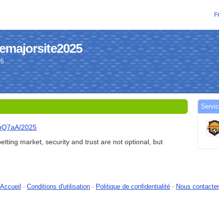
F
memajorsite2025
25
Servic
/qbQ7aA/2025
etting market, security and trust are not optional, but
Accueil
-
Conditions d'utilisation
-
Politique de confidentialité
-
Nous contacter