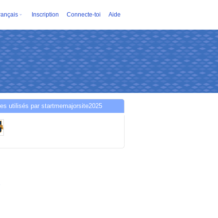
rançais
Inscription
Connecte-toi
Aide
es utilisés par startmemajorsite2025