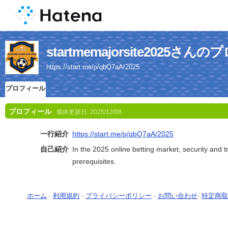
startmemajorsite2025さ
https://start.me/p/qbQ7aA/2025
プロフィール
プロフィール
最終更新日:
2025/12/08
一行紹介
https://start.me/p/qbQ7aA/2025
自己紹介
In the 2025 online betting market, security and tr
prerequisites.
ホーム
-
利用規約
-
プライバシーポリシー
-
お問い合わせ
-
特定商取