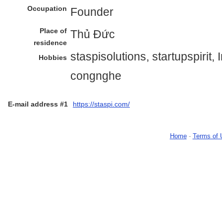
Occupation
Founder
Place of
Thủ Đức
residence
staspisolutions, startupspirit
Hobbies
congnghe
E-mail address #1
https://staspi.com/
Home
-
Terms of 