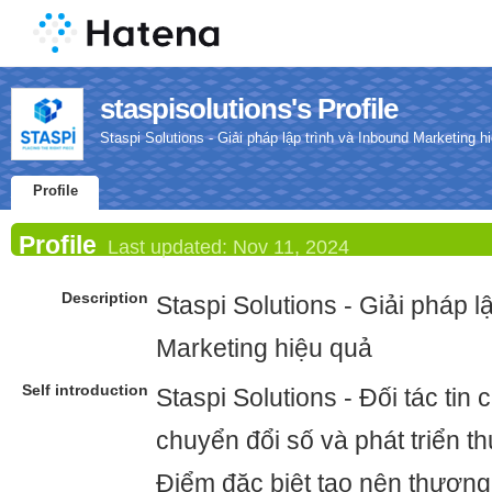
staspisolutions's Profile
Staspi Solutions - Giải pháp lập trình và Inbound Marketing h
Profile
Profile
Last updated:
Nov 11, 2024
Description
Staspi Solutions - Giải pháp l
Marketing hiệu quả
Self introduction
Staspi Solutions - Đối tác tin 
chuyển đổi số và phát triển t
Điểm đặc biệt tạo nên thương