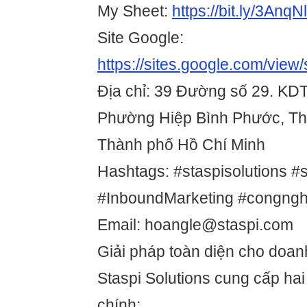
My Sheet:
https://bit.ly/3AnqN
Site Google:
https://sites.google.com/view/
Địa chỉ: 39 Đường số 29. KD
Phường Hiệp Bình Phước, Th
Thành phố Hồ Chí Minh
Hashtags: #staspisolutions #st
#InboundMarketing #congng
Email: hoangle@staspi.com
Giải pháp toàn diện cho doan
Staspi Solutions cung cấp ha
chính: