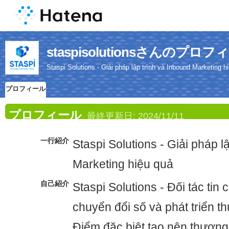
staspisolutionsさんのプロフ
Staspi Solutions - Giải pháp lập trình và Inbound Marketing h
プロフィール
プロフィール
最終更新日:
2024/11/11
一行紹介
Staspi Solutions - Giải pháp l
Marketing hiệu quả
自己紹介
Staspi Solutions - Đối tác tin 
chuyển đổi số và phát triển t
Điểm đặc biệt tạo nên thương