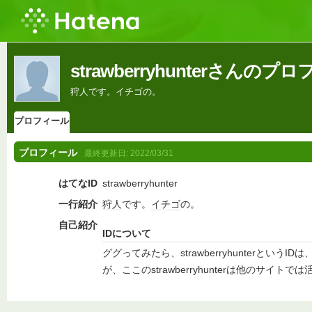
strawberryhunterさんのプ
狩人です。イチゴの。
プロフィール
プロフィール
最終更新日:
2022/03/31
はてなID
strawberryhunter
一行紹介
狩人
です。
イチゴ
の。
自己紹介
IDについて
ググってみたら、strawberryhunterという
が、ここのstrawberryhunterは他のサイト