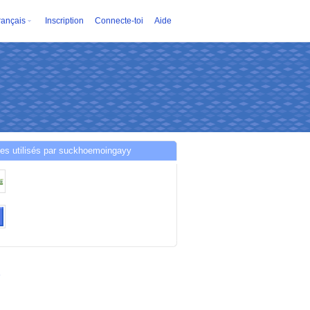
rançais
Inscription
Connecte-toi
Aide
es utilisés par suckhoemoingayy