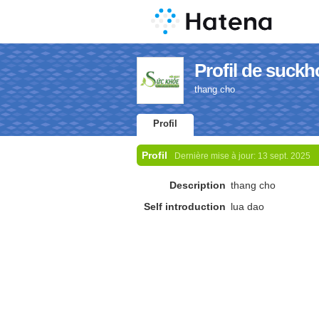
Profil de suck
thang cho
Profil
Profil
Dernière mise à jour:
13 sept. 2025
Description
thang cho
Self introduction
lua dao