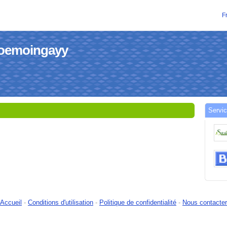
F
hoemoingayy
Servic
Accueil
-
Conditions d'utilisation
-
Politique de confidentialité
-
Nous contacter