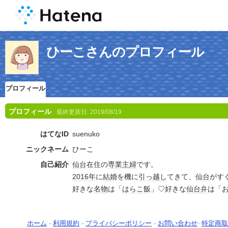
ひーこさんのプロフィール
プロフィール
プロフィール
最終更新日:
2019/08/19
はてなID
suenuko
ニックネーム
ひーこ
自己紹介
仙台
在住の
専業主婦
です。
2016年
に
結婚
を機に
引っ越し
てきて、
仙台
がす
好きな
名物
は「
はらこ飯
」♡好きな
仙台弁
は「
ホーム
-
利用規約
-
プライバシーポリシー
-
お問い合わせ
-
特定商取