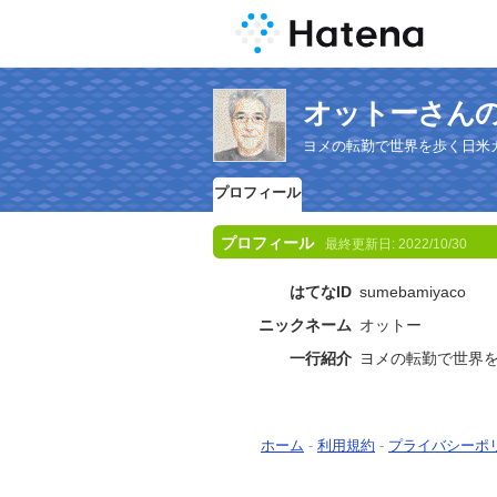
オットーさん
ヨメの転勤で世界を歩く日米
プロフィール
プロフィール
最終更新日:
2022/10/30
はてなID
sumebamiyaco
ニックネーム
オットー
一行紹介
ヨメの転勤で世界
ホーム
-
利用規約
-
プライバシーポ