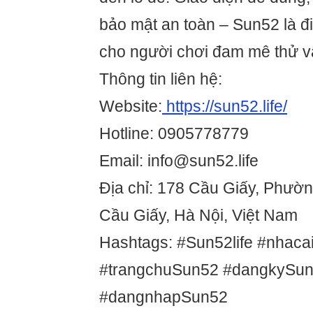
bảo mật an toàn – Sun52 là đ
cho người chơi đam mê thử v
Thông tin liên hệ:
Website:
https://sun52.life/
Hotline: 0905778779
Email: info@sun52.life
Địa chỉ: 178 Cầu Giấy, Phườ
Cầu Giấy, Hà Nội, Việt Nam
Hashtags: #Sun52life #nhac
#trangchuSun52 #dangkySun
#dangnhapSun52