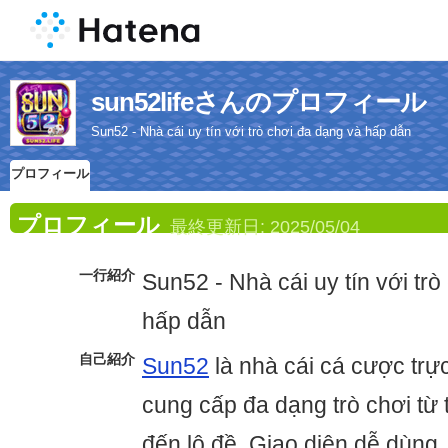
sun52lifeさんのプロフィール
Sun52 - Nhà cái uy tín với trò chơi đa dạng và hấp dẫn
プロフィール
プロフィール
最終更新日:
2025/05/04
一行紹介
Sun52 - Nhà cái uy tín với tr
hấp dẫn
自己紹介
Sun52
là nhà cái cá cược trự
cung cấp đa dạng trò chơi từ 
đến lô đề. Giao diện dễ dùng, 