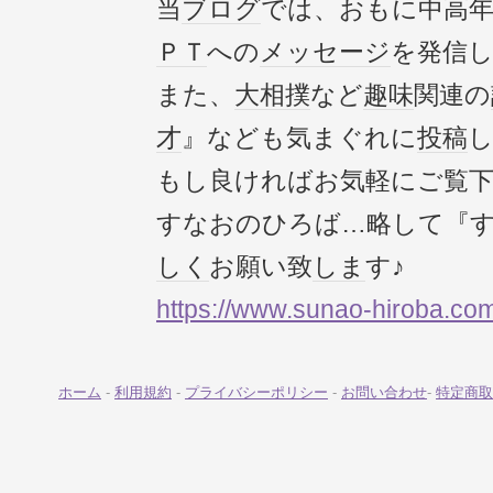
当
ブログ
では、おもに中高
ＰＴ
への
メッセージ
を発信
また、
大相撲
など
趣味
関連の
才
』なども気まぐれに
投稿
もし良ければお気軽にご覧下さ
すなおのひろば…略して『
しく
お願い致
しま
す♪
https://www.sunao-hiroba.co
ホーム
-
利用規約
-
プライバシーポリシー
-
お問い合わせ
-
特定商取