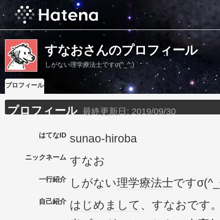
すなおさんのプロフィール
しがない理学療法士ですσ(^_^;)
プロフィール
プロフィール
最終更新日:
2019/09/30
はてなID
sunao-hiroba
ニックネーム
すなお
一行紹介
しがない
理学療法士
ですσ(^_^
自己紹介
はじめまして
、すなおです