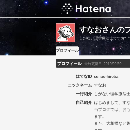
すなおさんの
しがない理学療法士ですσ(^_^;
プロフィール
プロフィール
最終更新日:
2019/09/30
はてなID
sunao-hiroba
ニックネーム
すなお
一行紹介
しがない
理学療法
自己紹介
はじめまして
、す
当
ブログ
では、お
ます
。
また、
大相撲
など