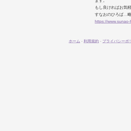
ます
。
もし良ければお気軽に
すなおのひろば…
https://www.sunao-
ホーム
-
利用規約
-
プライバシーポ