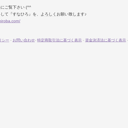
ご覧下さい (^^ゞ
略して『すなひろ』を、
よろしく
お願い致
しま
す♪
hiroba.com/
リシー
-
お問い合わせ
-
特定商取引法に基づく表示
-
資金決済法に基づく表示