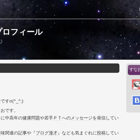
プロフィール
)
すな
士
ですσ(^_^;)
なおです。
もに中高年の
健康
問題
や若手
ＰＴ
への
メッセージ
を発信してい
趣味
関連の
記事
や『
ブログ
漫才
』なども気まぐれに
投稿
してい