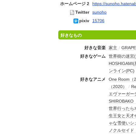
ホームページ 2
https://sunoho.hatena
Twitter
sunoho
pixiv
15706
好きなもの
好きな音楽
家主
/
GRAPE
好きなゲーム
世界樹の迷宮(
HOSHIGAM
ンライン(PC)
好きなアニメ
One Room（
（2020）
/
R
エヴァーガーデ
SHIROBAKO
世界行ったら本
生王女と天才令
ゃな雪使いシュ
ノクルセイド（