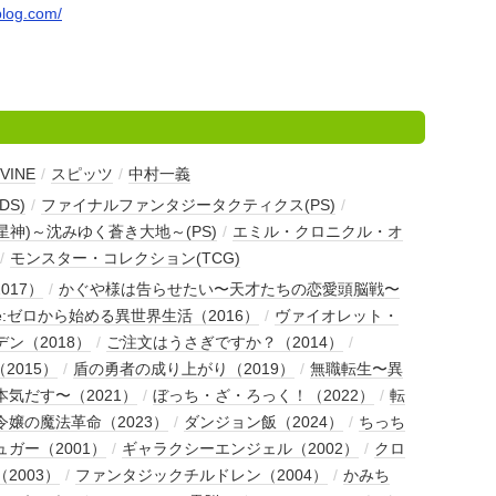
blog.com/
VINE
/
スピッツ
/
中村一義
DS)
/
ファイナルファンタジータクティクス(PS)
/
I(星神)～沈みゆく蒼き大地～(PS)
/
エミル・クロニクル・オ
/
モンスター・コレクション(TCG)
2017）
/
かぐや様は告らせたい〜天才たちの恋愛頭脳戦〜
e:ゼロから始める異世界生活（2016）
/
ヴァイオレット・
ン（2018）
/
ご注文はうさぎですか？（2014）
/
（2015）
/
盾の勇者の成り上がり（2019）
/
無職転生〜異
気だす〜（2021）
/
ぼっち・ざ・ろっく！（2022）
/
転
嬢の魔法革命（2023）
/
ダンジョン飯（2024）
/
ちっち
ガー（2001）
/
ギャラクシーエンジェル（2002）
/
クロ
2003）
/
ファンタジックチルドレン（2004）
/
かみち