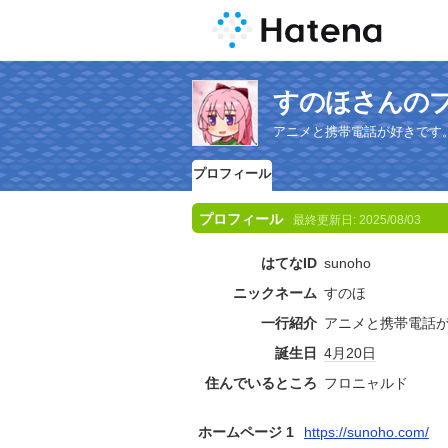
すのほさんの
アニメと携帯電話が好きです
プロフィール
プロフィール
最終更新日:
2025/08/03
はてなID
sunoho
ニックネーム
すのほ
一行紹介
アニメと携帯電話
誕生日
4月20日
住んでいるところ
フロニャルド
ホームページ 1
https://sunoho.com/